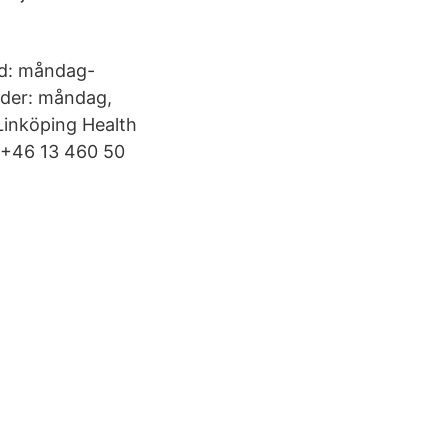
id: måndag-
ider: måndag,
Linköping Health
l +46 13 460 50