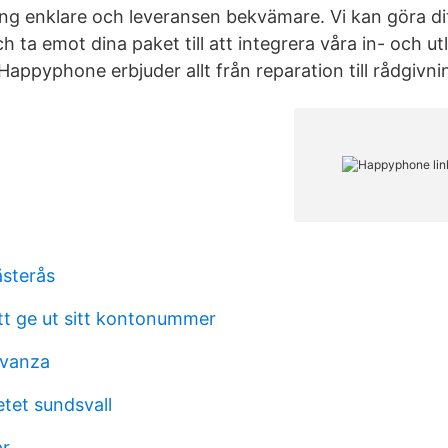
ng enklare och leveransen bekvämare. Vi kan göra ditt
ch ta emot dina paket till att integrera våra in- och u
appyphone erbjuder allt från reparation till rådgivni
ästerås
tt ge ut sitt kontonummer
avanza
etet sundsvall
ar