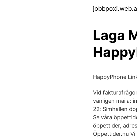
jobbpoxi.web.
Laga M
HappyP
HappyPhone Link
Vid fakturafrågo
vänligen maila: 
22: Simhallen öp
Se våra öppettide
öppettider, adre
Öppettider.nu Vi