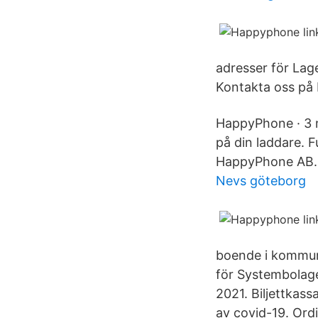
adresser för Lag
Kontakta oss på
HappyPhone · 3 ma
på din laddare. F
HappyPhone AB. 
Nevs göteborg
boende i kommune
för Systembolage
2021. Biljettkass
av covid-19. Ordi