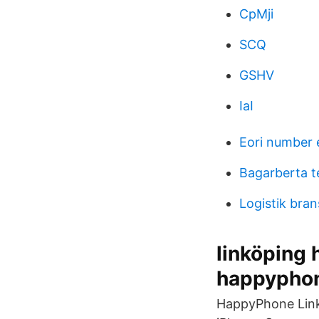
CpMji
SCQ
GSHV
IaI
Eori number 
Bagarberta t
Logistik bra
linköping 
happyphon
HappyPhone Linkö