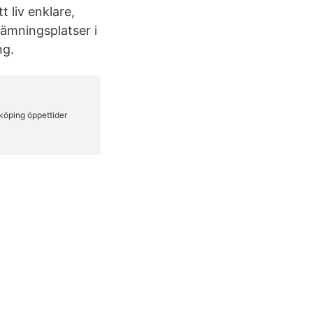
 liv enklare,
tlämningsplatser i
ng.