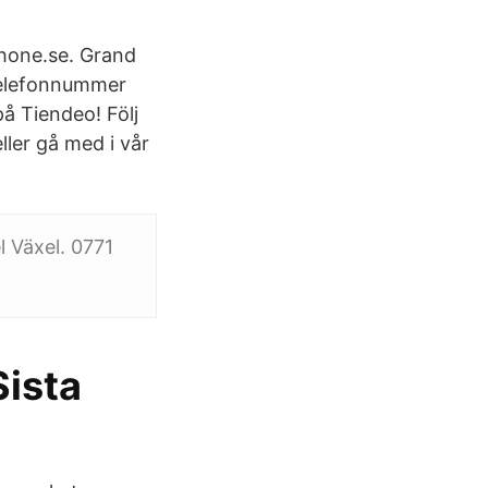
hone.se. Grand
telefonnummer
på Tiendeo! Följ
ler gå med i vår
 Växel. 0771
Sista