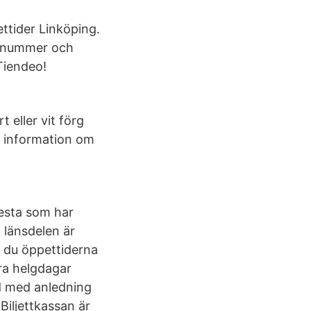
ttider Linköping.
fonnummer och
Tiendeo!
 eller vit förg
ta information om
esta som har
 länsdelen är
r du öppettiderna
ra helgdagar
ngd med anledning
Biljettkassan är