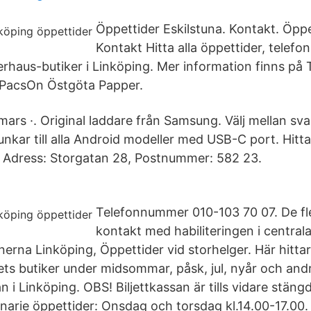
Öppettider Eskilstuna. Kontakt. Öppe
Kontakt Hitta alla öppettider, tele
erhaus-butiker i Linköping. Mer information finns på 
 PacsOn Östgöta Papper.
rs ·. Original laddare från Samsung. Välj mellan svart
unkar till alla Android modeller med USB-C port. Hit
Adress: Storgatan 28, Postnummer: 582 23.
Telefonnummer 010-103 70 07. De fl
kontakt med habiliteringen i centrala
rna Linköping, Öppettider vid storhelger. Här hitta
ts butiker under midsommar, påsk, jul, nyår och and
an i Linköping. OBS! Biljettkassan är tills vidare stä
narie öppettider: Onsdag och torsdag kl.14.00-17.00. 