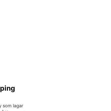
öping
y som lagar