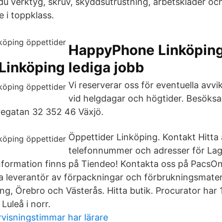
r du verktyg, skruv, skyddsutrustning, arbetskläder o
e i toppklass.
HappyPhone Linköping 
Linköping lediga jobb
Vi reserverar oss för eventuella avv
vid helgdagar och högtider. Besöks
egatan 32 352 46 Växjö.
Öppettider Linköping. Kontakt Hitta a
telefonnummer och adresser för Lag
nformation finns på Tiendeo! Kontakta oss på PacsO
la leverantör av förpackningar och förbrukningsmateri
g, Örebro och Västerås. Hitta butik. Procurator har 1
 Luleå i norr.
visningstimmar har lärare