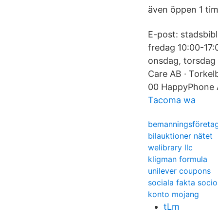
även öppen 1 tim
E-post: stadsbib
fredag 10:00-17:
onsdag, torsdag 
Care AB · Torkel
00 HappyPhone A
Tacoma wa
bemanningsföreta
bilauktioner nätet
welibrary llc
kligman formula
unilever coupons
sociala fakta soci
konto mojang
tLm