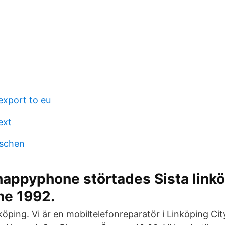
export to eu
ext
nschen
happyphone störtades Sista link
e 1992.
ping. Vi är en mobiltelefonreparatör i Linköping Cit