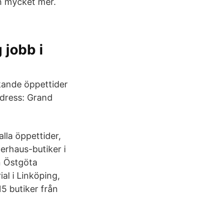
ch mycket mer.
jobb i
ikande öppettider
adress: Grand
lla öppettider,
erhaus-butiker i
n Östgöta
al i Linköping,
5 butiker från