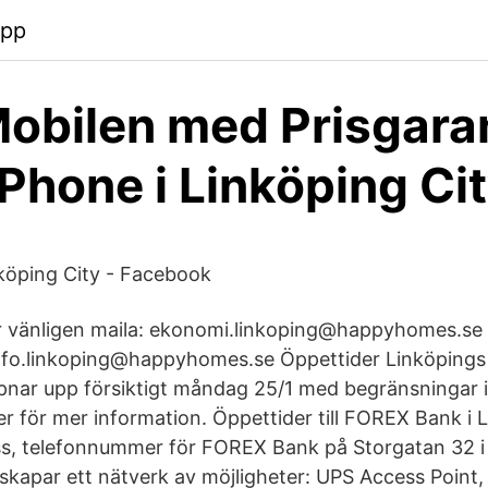
app
obilen med Prisgaran
hone i Linköping Ci
öping City - Facebook
r vänligen maila: ekonomi.linkoping@happyhomes.se 
info.linkoping@happyhomes.se Öppettider Linköpings
pnar upp försiktigt måndag 25/1 med begränsningar 
r för mer information. Öppettider till FOREX Bank i L
ss, telefonnummer för FOREX Bank på Storgatan 32 i
 skapar ett nätverk av möjligheter: UPS Access Point