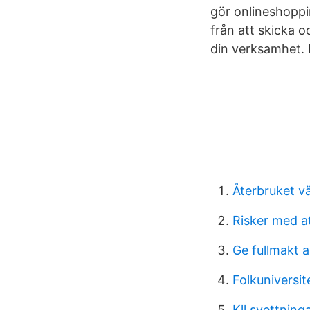
gör onlineshoppi
från att skicka o
din verksamhet. H
Återbruket v
Risker med a
Ge fullmakt 
Folkuniversit
Kll svettning