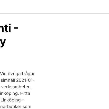
ti -
ty
Vid övriga frågor
 simhall 2021-01-
i verksamheten.
inköping. Hitta
 Linköping -
, närbutiker som